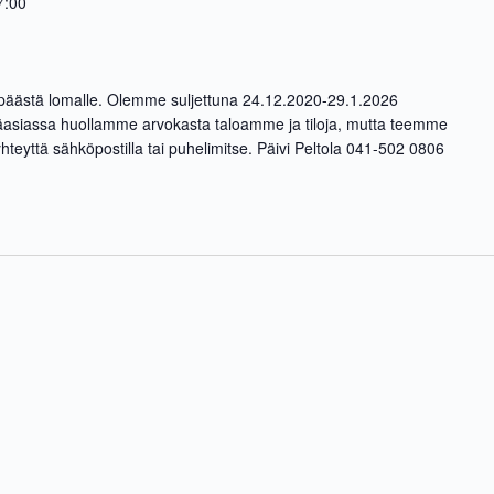
7:00
in päästä lomalle. Olemme suljettuna 24.12.2020-29.1.2026
siassa huollamme arvokasta taloamme ja tiloja, mutta teemme
 yhteyttä sähköpostilla tai puhelimitse. Päivi Peltola 041-502 0806