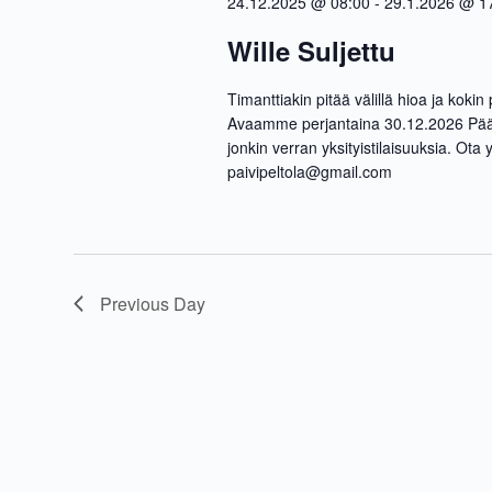
c
24.12.2025 @ 08:00
-
29.1.2026 @ 1
t
Wille Suljettu
d
a
Timanttiakin pitää välillä hioa ja kok
t
Avaamme perjantaina 30.12.2026 Pääa
e
jonkin verran yksityistilaisuuksia. Ota
.
paivipeltola@gmail.com
Previous Day