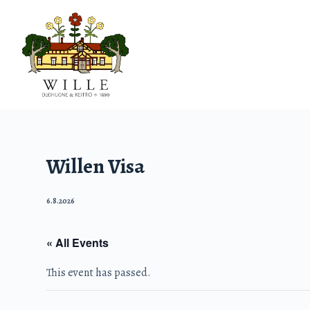
S
k
i
p
t
o
c
o
n
Willen Visa
t
e
6.8.2026
n
t
« All Events
This event has passed.