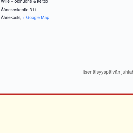
Wille – olohuone & keittiö
Äänekoskentie 311
Äänekoski
,
+ Google Map
Itsenäisyyspäivän juhla