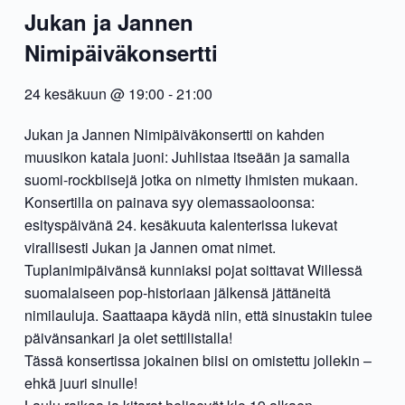
Jukan ja Jannen
Nimipäiväkonsertti
24 kesäkuun @ 19:00
-
21:00
Jukan ja Jannen Nimipäiväkonsertti on kahden
muusikon katala juoni: Juhlistaa itseään ja samalla
suomi-rockbiisejä jotka on nimetty ihmisten mukaan.
Konsertilla on painava syy olemassaoloonsa:
esityspäivänä 24. kesäkuuta kalenterissa lukevat
virallisesti Jukan ja Jannen omat nimet.
Tuplanimipäivänsä kunniaksi pojat soittavat Willessä
suomalaiseen pop-historiaan jälkensä jättäneitä
nimilauluja. Saattaapa käydä niin, että sinustakin tulee
päivänsankari ja olet settilistalla!
Tässä konsertissa jokainen biisi on omistettu jollekin –
ehkä juuri sinulle!