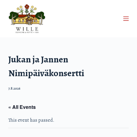
S
k
i
p
t
o
c
Jukan ja Jannen
o
Nimipäiväkonsertti
n
t
e
7.8.2026
n
t
« All Events
This event has passed.